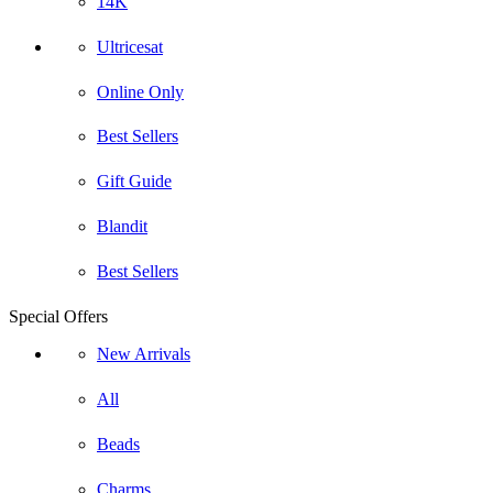
14K
Ultricesat
Online Only
Best Sellers
Gift Guide
Blandit
Best Sellers
Special Offers
New Arrivals
All
Beads
Charms