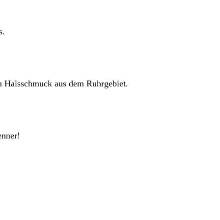
s.
em Halsschmuck aus dem Ruhrgebiet.
enner!