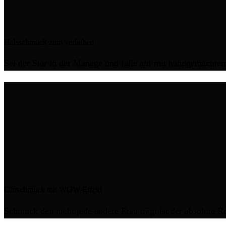
Halsschmuck zum verlieben
Sei der Star in der Manege und falle auf mit handgemacht
Ohrschmuck mit WOW-Effekt
Schmuck den nicht jede andere Frau trägt ist der absolute R