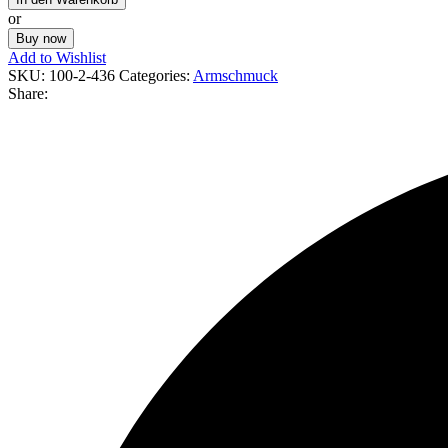
or
Buy now
Add to Wishlist
SKU:
100-2-436
Categories:
Armschmuck
Share: