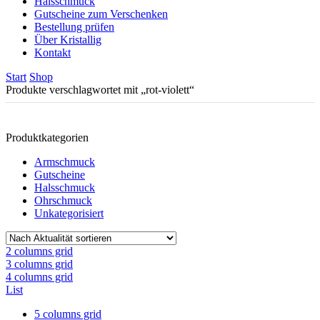
Halsschmuck
Gutscheine zum Verschenken
Bestellung prüfen
Über Kristallig
Kontakt
Start
Shop
Produkte verschlagwortet mit „rot-violett“
Produktkategorien
Armschmuck
Gutscheine
Halsschmuck
Ohrschmuck
Unkategorisiert
2 columns grid
3 columns grid
4 columns grid
List
5 columns grid