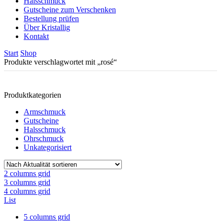
Halsschmuck
Gutscheine zum Verschenken
Bestellung prüfen
Über Kristallig
Kontakt
Start
Shop
Produkte verschlagwortet mit „rosé“
Produktkategorien
Armschmuck
Gutscheine
Halsschmuck
Ohrschmuck
Unkategorisiert
2 columns grid
3 columns grid
4 columns grid
List
5 columns grid