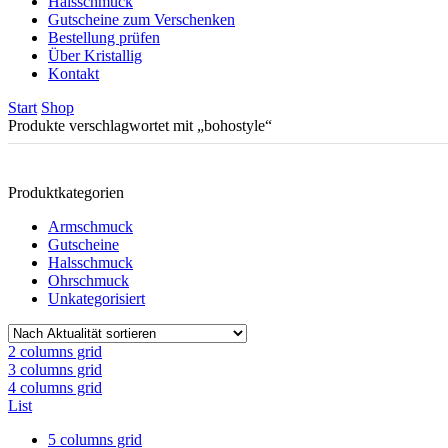
Halsschmuck
Gutscheine zum Verschenken
Bestellung prüfen
Über Kristallig
Kontakt
Start
Shop
Produkte verschlagwortet mit „bohostyle“
Produktkategorien
Armschmuck
Gutscheine
Halsschmuck
Ohrschmuck
Unkategorisiert
2 columns grid
3 columns grid
4 columns grid
List
5 columns grid